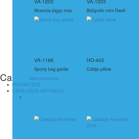
VA-1203
VA-1203
Alcancia piggy max
Bolígrafo mini Dwell
VA-1189
HO-403
Sporty bag garda
Cobija pillow
Catálogos Virtuales
Más productos
PRODUCTOS
CATÁLOGOS VIRTUALES