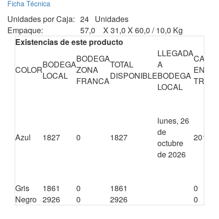
Ficha Técnica
Unidades por Caja:
24 Unidades
Empaque:
57,0 X 31,0 X 60,0 / 10,0 Kg
Existencias de este producto
LLEGADA
BODEGA
CANTI
BODEGA
TOTAL
A
COLOR
ZONA
EN
LOCAL
DISPONIBLE
BODEGA
FRANCA
TRÁNS
LOCAL
lunes, 26
de
Azul
1827
0
1827
2016
octubre
de 2026
Gris
1861
0
1861
0
Negro
2926
0
2926
0