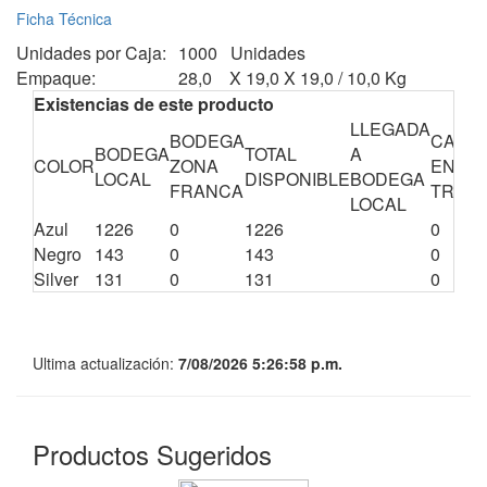
Ficha Técnica
Unidades por Caja:
1000 Unidades
Empaque:
28,0 X 19,0 X 19,0 / 10,0 Kg
Existencias de este producto
LLEGADA
BODEGA
CANTI
BODEGA
TOTAL
A
COLOR
ZONA
EN
LOCAL
DISPONIBLE
BODEGA
FRANCA
TRÁNS
LOCAL
Azul
1226
0
1226
0
Negro
143
0
143
0
Silver
131
0
131
0
Ultima actualización:
7/08/2026 5:26:58 p.m.
Productos Sugeridos