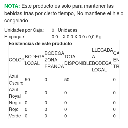
Este producto es solo para mantener las
NOTA:
bebidas frías por cierto tiempo, No mantiene el hielo
congelado.
Unidades por Caja:
0 Unidades
Empaque:
0,0 X 0,0 X 0,0 / 0,0 Kg
Existencias de este producto
LLEGADA
BODEGA
CANTI
BODEGA
TOTAL
A
COLOR
ZONA
EN
LOCAL
DISPONIBLE
BODEGA
FRANCA
TRÁNS
LOCAL
Azul
50
0
50
0
Oscuro
Azul
0
0
0
0
Royal
Negro
0
0
0
0
Rojo
0
0
0
0
Verde
0
0
0
0