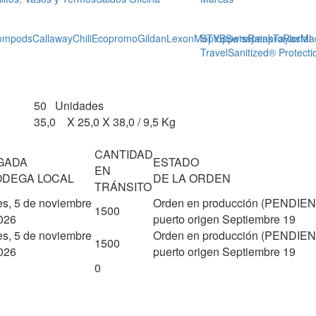
ompods
Callaway
Chili
Ecopromo
Gildan
Lexon
Moptoppers
STYB
Swisspeak
Rainpro
TaylorMa
Rastal
Travel
Sanitized® Protecti
50 Unidades
35,0 X 25,0 X 38,0 / 9,5 Kg
CANTIDAD
GADA
ESTADO
EN
ODEGA LOCAL
DE LA ORDEN
TRÁNSITO
es, 5 de noviembre
Orden en producción (PENDIEN
1500
026
puerto origen Septiembre 19
es, 5 de noviembre
Orden en producción (PENDIEN
1500
026
puerto origen Septiembre 19
0