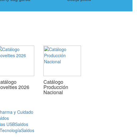
atálogo
Catálogo
ovelties 2026
Producción
Nacional
Pharma y Cuidado
aldos
ias USB
Saldos
 Tecnología
Saldos