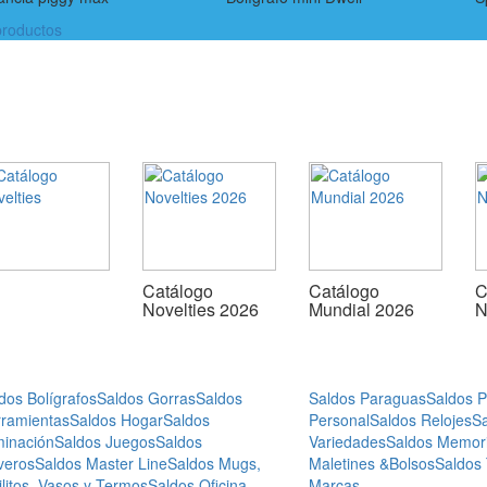
roductos
Catálogo
Catálogo
C
Novelties 2026
Mundial 2026
N
dos Bolígrafos
Saldos Gorras
Saldos
Saldos Paraguas
Saldos 
ramientas
Saldos Hogar
Saldos
Personal
Saldos Relojes
S
minación
Saldos Juegos
Saldos
Variedades
Saldos Memor
veros
Saldos Master Line
Saldos Mugs,
Maletines &Bolsos
Saldos
ilitos, Vasos y Termos
Saldos Oficina
Marcas