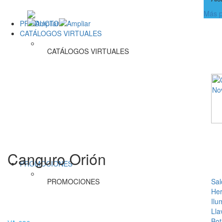
Más p
PRODUCTOS
CATÁLOGOS VIRTUALES
CATÁLOGOS VIRTUALES
Canguro Orión
PROMOCIONES
PROMOCIONES
Sal
Her
Ilu
Lla
Bot