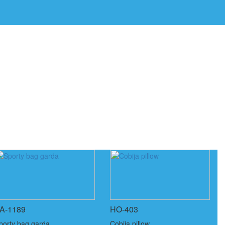
A-1189
HO-403
porty bag garda
Cobija pillow