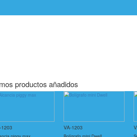
imos productos añadidos
-1203
VA-1203
V
ancia piggy max
Bolígrafo mini Dwell
S