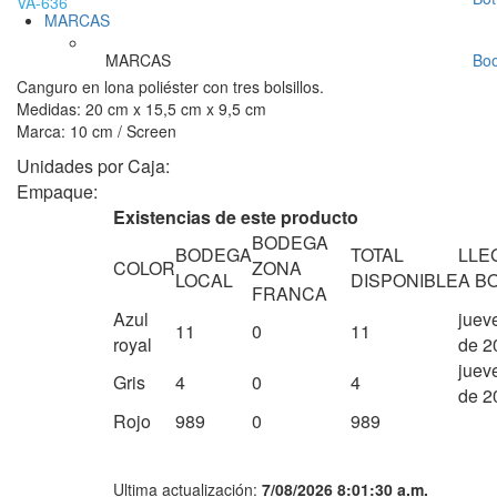
VA-636
MARCAS
MARCAS
Bo
Canguro en lona poliéster con tres bolsillos.
Medidas: 20 cm x 15,5 cm x 9,5 cm
Marca: 10 cm / Screen
Unidades por Caja:
Empaque:
Existencias de este producto
BODEGA
BODEGA
TOTAL
LLE
COLOR
ZONA
LOCAL
DISPONIBLE
A B
FRANCA
Azul
juev
11
0
11
royal
de 2
juev
Gris
4
0
4
de 2
Rojo
989
0
989
Ultima actualización:
7/08/2026 8:01:30 a.m.