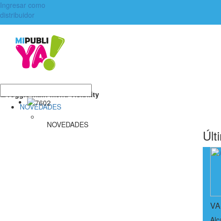
Ingresar como
distribuidor
Toggle main menu visibility
NOVEDADES
NOVEDADES
Últ
VA
Alc