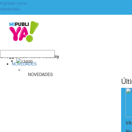
Ingresar como
distribuidor
Toggle main menu visibility
NOVEDADES
NOVEDADES
Últ
VA
Alc