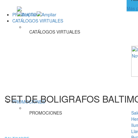
Más p
PRODUCTOS
CATÁLOGOS VIRTUALES
CATÁLOGOS VIRTUALES
SET DE BOLIGRAFOS BALTIM
PROMOCIONES
PROMOCIONES
Sal
Her
Ilu
Lla
Bot