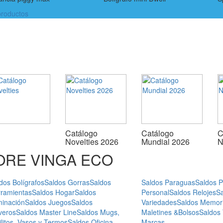
roductos
Catálogo
Catálogo
C
Novelties 2026
Mundial 2026
N
ORE VINGA ECO
dos Bolígrafos
Saldos Gorras
Saldos
Saldos Paraguas
Saldos 
ramientas
Saldos Hogar
Saldos
Personal
Saldos Relojes
S
minación
Saldos Juegos
Saldos
Variedades
Saldos Memor
veros
Saldos Master Line
Saldos Mugs,
Maletines &Bolsos
Saldos
ilitos, Vasos y Termos
Saldos Oficina
Marcas