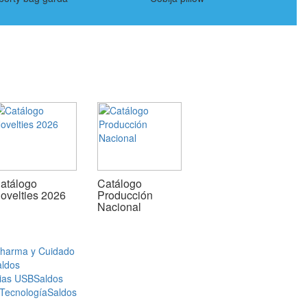
atálogo
Catálogo
ovelties 2026
Producción
Nacional
Pharma y Cuidado
aldos
ias USB
Saldos
 Tecnología
Saldos