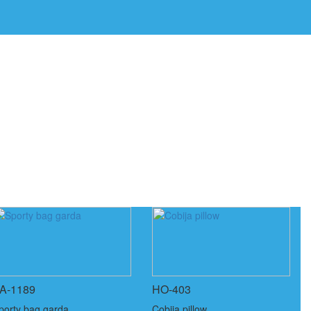
A-1189
HO-403
porty bag garda
Cobija pillow