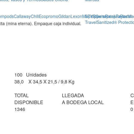
ompods
Callaway
Chili
Ecopromo
Gildan
Lexon
Moptoppers
STYB
Swisspeak
Rainpro
TaylorMa
Rastal
Travel
Sanitized® Protecti
nita (mina eterna). Empaque caja individual.
100 Unidades
38,0 X 34,5 X 21,5 / 9,8 Kg
TOTAL
LLEGADA
C
DISPONIBLE
A BODEGA LOCAL
E
1346
0