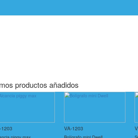
imos productos añadidos
-1203
VA-1203
V
ancia piggy max
Bolígrafo mini Dwell
S